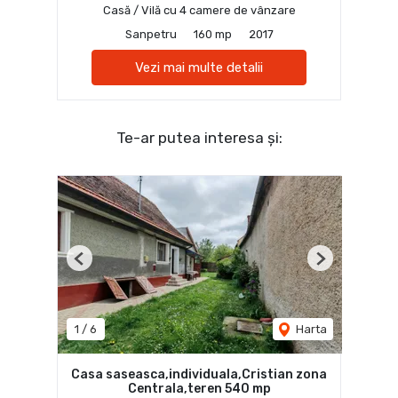
Casă / Vilă cu 4 camere de vânzare
Sanpetru
160 mp
2017
Vezi mai multe detalii
Te-ar putea interesa și:
Previous
Next
1
/
6
Harta
Casa saseasca,individuala,Cristian zona
Centrala,teren 540 mp