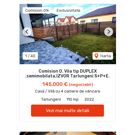
Comision 0%
Exclusivitate
Previous
Next
1
/
40
Harta
Comision 0. Vila tip DUPLEX
,semimobilata,IZVOR Tarlungeni S+P+E.
145,000 €
(negociabil)
Casă / Vilă cu 4 camere de vânzare
Tarlungeni
110 mp
2022
Vezi mai multe detalii