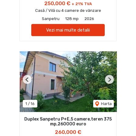
250,000 €
+ 21% TVA
Casă / Vilă cu 4 camere de vânzare
Sanpetru
128 mp
2026
Vezi mai multe detalii
Previous
Next
1
/
16
Harta
Duplex Sanpetru P+E,5 camere,teren 375
mp,260000 euro
260,000 €