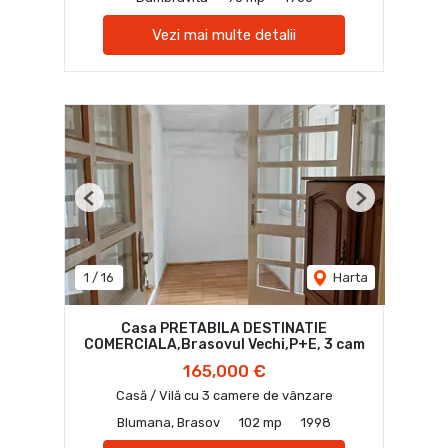
Vezi mai multe detalii
Previous
Next
1
/
16
Harta
Casa PRETABILA DESTINATIE
COMERCIALA,Brasovul Vechi,P+E, 3 cam
165,000 €
Casă / Vilă cu 3 camere de vânzare
Blumana, Brasov
102 mp
1998