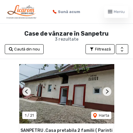
Sună acum
Meniu
Case de vânzare în Sanpetru
3 rezultate
Caută din nou
Filtrează
Previous
Next
1
/
21
Harta
SANPETRU .Casa pretabila 2 familii ( Parinti