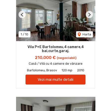
Previous
Next
1
/
10
Harta
Vila P+E Bartolomeu,4 camere,4
bai,curte,garaj.
210,000 €
(negociabil)
Casă / Vilă cu 4 camere de vânzare
Bartolomeu, Brasov
120 mp
2010
Vezi mai multe detalii