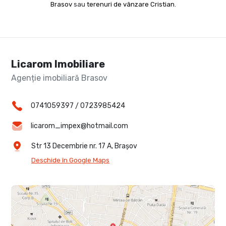
Brasov
sau
terenuri de vânzare Cristian
.
Licarom Imobiliare
Agenție imobiliară Brasov
0741059397
/
0723985424
licarom_impex@hotmail.com
Str 13 Decembrie nr. 17 A, Brașov
Deschide în Google Maps