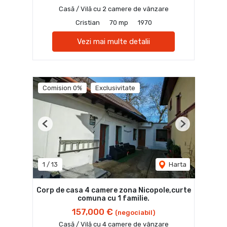
Casă / Vilă cu 2 camere de vânzare
Cristian
70 mp
1970
Vezi mai multe detalii
Comision 0%
Exclusivitate
Previous
Next
1
/
13
Harta
Corp de casa 4 camere zona Nicopole,curte
comuna cu 1 familie.
157,000 €
(negociabil)
Casă / Vilă cu 4 camere de vânzare