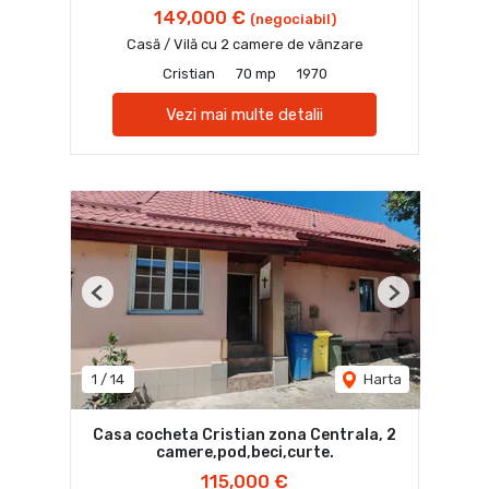
149,000 €
(negociabil)
Casă / Vilă cu 2 camere de vânzare
Cristian
70 mp
1970
Vezi mai multe detalii
Previous
Next
1
/
14
Harta
Casa cocheta Cristian zona Centrala, 2
camere,pod,beci,curte.
115,000 €