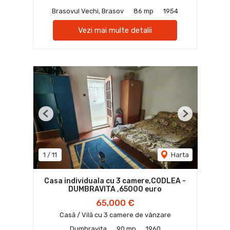
Brasovul Vechi, Brasov
86 mp
1954
Vezi mai multe detalii
Previous
Next
1
/
11
Harta
Casa individuala cu 3 camere,CODLEA -
DUMBRAVITA ,65000 euro
65,000 €
Casă / Vilă cu 3 camere de vânzare
Dumbravita
90 mp
1960