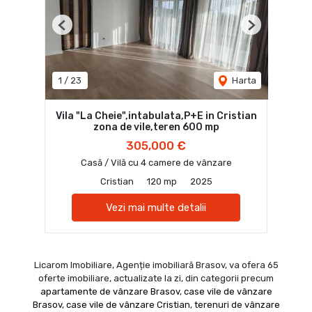
Previous
Next
1
/
23
Harta
Vila "La Cheie",intabulata,P+E in Cristian
zona de vile,teren 600 mp
305,000 €
Casă / Vilă cu 4 camere de vânzare
Cristian
120 mp
2025
Vezi mai multe detalii
Licarom Imobiliare, Agenție imobiliară Brasov, va ofera 65
oferte imobiliare, actualizate la zi, din categorii precum
apartamente de vânzare Brasov
,
case vile de vânzare
Brasov
,
case vile de vânzare Cristian
,
terenuri de vânzare