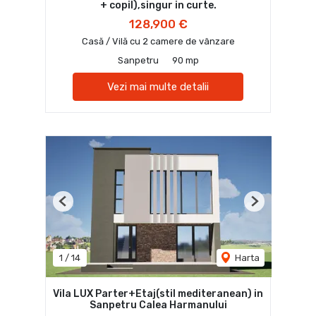
+ copil),singur in curte.
128,900 €
Casă / Vilă cu 2 camere de vânzare
Sanpetru
90 mp
Vezi mai multe detalii
Previous
Next
1
/
14
Harta
Vila LUX Parter+Etaj(stil mediteranean) in
Sanpetru Calea Harmanului