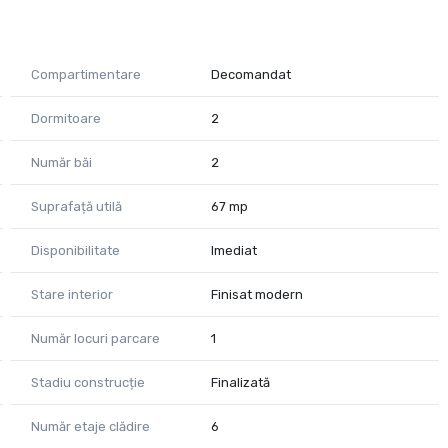
regătită pentru mutare imediată.
Compartimentare
Decomandat
xa, incluse in pret, care adaugă confort și valoare
Dormitoare
2
̂t și pentru investiție, fiind amplasat într-o zonă bine
nsport, școli și alte puncte de interes.
Număr băi
2
Suprafață utilă
67 mp
 contactati la telefon 0741059397 Consultant imobiliar Calin
Disponibilitate
Imediat
Stare interior
Finisat modern
Număr locuri parcare
1
Stadiu construcție
Finalizată
Număr etaje clădire
6