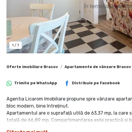
1
/
7
Oferte imobiliare Brasov
Apartamente de vânzare Brasov
Trimite pe
WhatsApp
Distribuie pe
Facebook
Agentia Licarom Imobiliare propune spre vânzare apartam
bloc modern, bine întreținut.
Apartamentul are o suprafață utilă de 63,37 mp, la care 
totală de 66,89 mp. Compartimentarea este practică și bi
living comun cu bucătărie open-space aproximativ 30 m