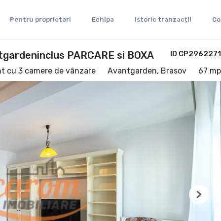
Pentru proprietari
Echipa
Istoric tranzacții
Co
tgardeninclus PARCARE si BOXA
ID CP2962271
t cu 3 camere de vânzare
Avantgarden, Brasov
67 mp
Next