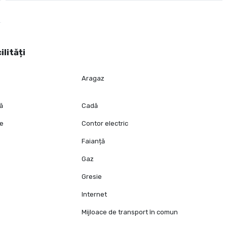
ilități
Aragaz
tă
Cadă
ie
Contor electric
Faianță
Gaz
Gresie
Internet
Mijloace de transport în comun