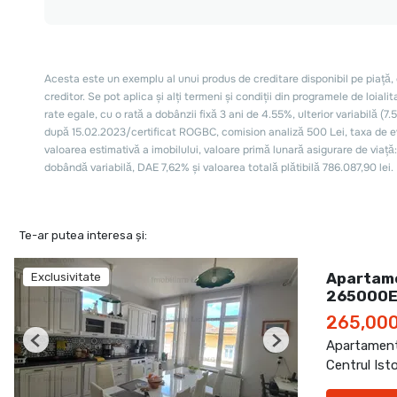
Te-ar putea interesa și:
Apartame
Exclusivitate
265000E
265,00
Apartament
Previous
Next
Centrul Ist