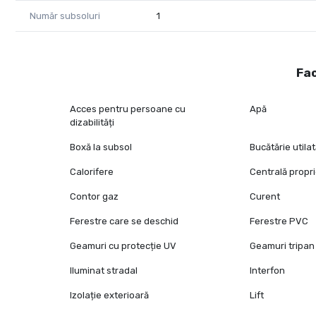
Număr subsoluri
1
Fac
Acces pentru persoane cu
Apă
dizabilități
Boxă la subsol
Bucătărie utila
Calorifere
Centrală propr
Contor gaz
Curent
Ferestre care se deschid
Ferestre PVC
Geamuri cu protecție UV
Geamuri tripan
Iluminat stradal
Interfon
Izolație exterioară
Lift