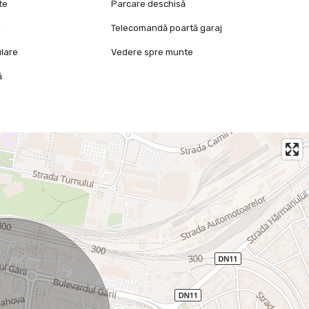
te
Parcare deschisă
e
Telecomandă poartă garaj
ulare
Vedere spre munte
ă