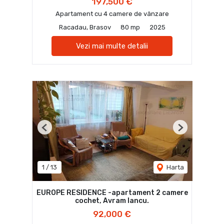
197,500 €
Apartament cu 4 camere de vânzare
Racadau, Brasov
80 mp
2025
Vezi mai multe detalii
Previous
Next
1
/
13
Harta
EUROPE RESIDENCE -apartament 2 camere
cochet, Avram Iancu.
92,000 €