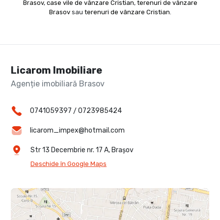
Brasov
,
case vile de vânzare Cristian
,
terenuri de vânzare
Brasov
sau
terenuri de vânzare Cristian
.
Licarom Imobiliare
Agenție imobiliară Brasov
0741059397
/
0723985424
licarom_impex@hotmail.com
Str 13 Decembrie nr. 17 A, Brașov
Deschide în Google Maps