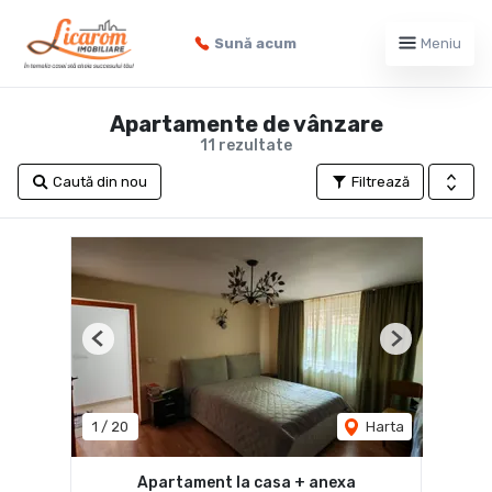
Sună acum
Meniu
Apartamente de vânzare
11 rezultate
Caută din nou
Filtrează
Previous
Next
1
/
20
Harta
Apartament la casa + anexa