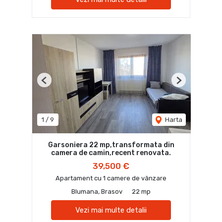
Previous
Next
1
/
9
Harta
Garsoniera 22 mp,transformata din
camera de camin,recent renovata.
39,500 €
Apartament cu 1 camere de vânzare
Blumana, Brasov
22 mp
Vezi mai multe detalii