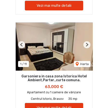
Vezi mai multe detalii
Previous
Next
1
/
11
Harta
Garsoniera in casa zona Istorica Hotel
Ambient,Parter.,curte comuna.
63,000 €
Apartament cu 1 camere de vânzare
Centrul Istoric, Brasov
35 mp
Vezi mai multe detalii