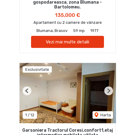
gospodareasca, zona Blumana -
Bartolomeu.
135,000 €
Apartament cu 2 camere de vânzare
Blumana, Brasov
59 mp
1977
Vezi mai multe detalii
Exclusivitate
Previous
Next
1
/
12
Harta
Garsoniera Tractorul Coresi,confort1,etaj