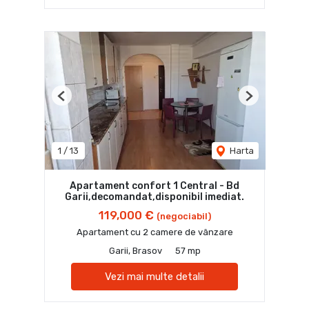
Previous
Next
1
/
13
Harta
Apartament confort 1 Central - Bd
Garii,decomandat,disponibil imediat.
119,000 €
(negociabil)
Apartament cu 2 camere de vânzare
Garii, Brasov
57 mp
Vezi mai multe detalii