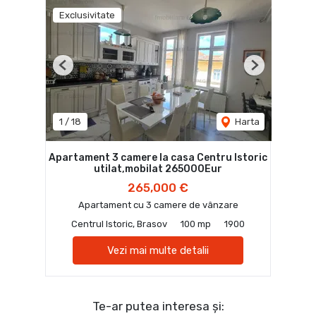
Exclusivitate
Previous
Next
1
/
18
Harta
Apartament 3 camere la casa Centru Istoric
utilat,mobilat 265000Eur
265,000 €
Apartament cu 3 camere de vânzare
Centrul Istoric, Brasov
100 mp
1900
Vezi mai multe detalii
Te-ar putea interesa și: