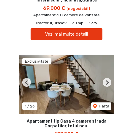
intermediar,mobilata,utilata
69,000 €
(negociabil)
Apartament cu 1 camere de vânzare
Tractorul, Brasov
30 mp
1979
Vezi mai multe detalii
Exclusivitate
Previous
Next
1
/
26
Harta
Apartament tip Casa 4 camere strada
Carpatilor,totul nou.