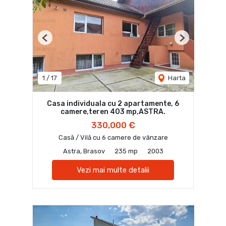
Previous
Next
1
/
17
Harta
Casa individuala cu 2 apartamente, 6
camere,teren 403 mp,ASTRA.
330,000 €
Casă / Vilă cu 6 camere de vânzare
Astra, Brasov
235 mp
2003
Vezi mai multe detalii