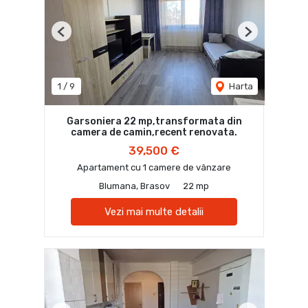
Previous
Next
1
/
9
Harta
Garsoniera 22 mp,transformata din
camera de camin,recent renovata.
39,500 €
Apartament cu 1 camere de vânzare
Blumana, Brasov
22 mp
Vezi mai multe detalii