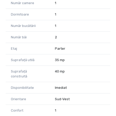
Pentru mai multe informatii si vizionari,nu ezitati sa ne
Număr camere
1
contactati la telefon 0723985424 Consultant Imobiliar
Liliana si 0741059397 Consultant imobiliar Calin
Dormitoare
1
Număr bucătării
1
Număr băi
2
Etaj
Parter
Suprafață utilă
35 mp
Suprafață
40 mp
construită
Disponibilitate
Imediat
Orientare
Sud-Vest
Confort
1