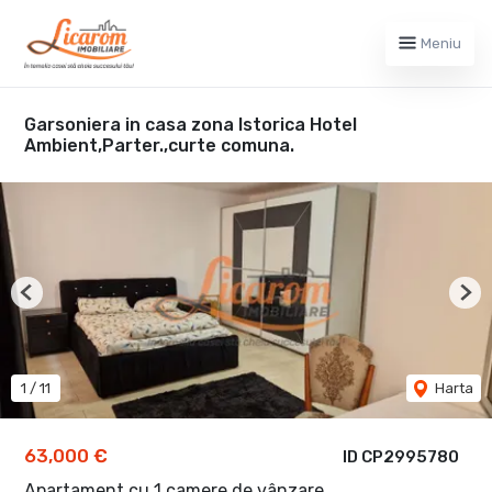
Meniu
Garsoniera in casa zona Istorica Hotel
Ambient,Parter.,curte comuna.
Previous
Nex
1
/
11
Harta
63,000 €
ID CP2995780
Apartament cu 1 camere de vânzare