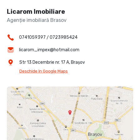
Licarom Imobiliare
Agenție imobiliară Brasov
0741059397
/
0723985424
licarom_impex@hotmail.com
Str 13 Decembrie nr. 17 A, Brașov
Deschide în Google Maps