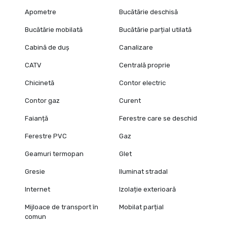
Apometre
Bucătărie deschisă
Bucătărie mobilată
Bucătărie parțial utilată
Cabină de duș
Canalizare
CATV
Centrală proprie
Chicinetă
Contor electric
Contor gaz
Curent
Faianță
Ferestre care se deschid
Ferestre PVC
Gaz
Geamuri termopan
Glet
Gresie
Iluminat stradal
Internet
Izolație exterioară
Mijloace de transport în
Mobilat parțial
comun