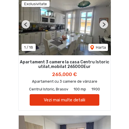
Exclusivitate
Previous
Next
1
/
18
Harta
Apartament 3 camere la casa Centru Istoric
utilat,mobilat 265000Eur
265,000 €
Apartament cu 3 camere de vânzare
Centrul Istoric, Brasov
100 mp
1900
Vezi mai multe detalii