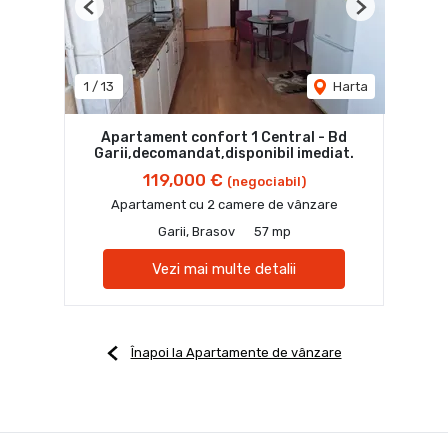
Previous
Next
1
/
13
Harta
Apartament confort 1 Central - Bd
Garii,decomandat,disponibil imediat.
119,000 €
(negociabil)
Apartament cu 2 camere de vânzare
Garii, Brasov
57 mp
Vezi mai multe detalii
Înapoi la Apartamente de vânzare