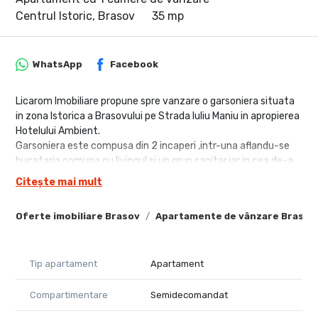
Centrul Istoric, Brasov
35 mp
WhatsApp
Facebook
Licarom Imobiliare propune spre vanzare o garsoniera situata
in zona Istorica a Brasovului pe Strada Iuliu Maniu in apropierea
Hotelului Ambient.
Garsoniera este compusa din 2 incaperi ,intr-una aflandu-se
bucataria comuna cu livingul si un grup sanitar,iar in cea de-a
doua incapere se afla dormitorul si baia.
Citește mai mult
Garsoniera este dotata cu gresie,faianta,parchet si geamuri
termopan si se vinde mobilata si utilata asa cum se vede in
Oferte imobiliare Brasov
Apartamente de vânzare Brasov
fotografii.
Garsoniera se afla intr-o curte comuna cu mai multi
proprietari.
Tip apartament
Apartament
Tinand cont de locatia imobilului,se preteaza foarte bine
pentru a fi inchiriata in "regim hotelier" ulterior achizitiei.
Pretul este 63000 euro negociabil.
Compartimentare
Semidecomandat
Se accepta doar plata cash,nu se accepta credit ipotecar.