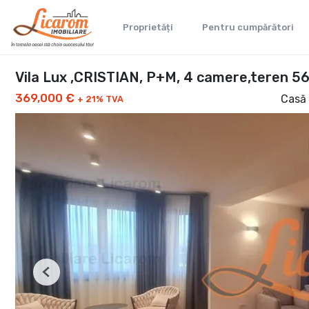
Proprietăți
Pentru cumpărători
Vila Lux ,CRISTIAN, P+M, 4 camere,teren 5
369,000 €
Casă 
+ 21% TVA
Previous