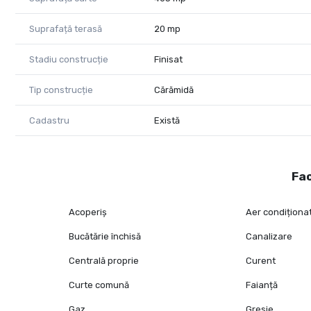
Suprafață terasă
20 mp
Stadiu construcție
Finisat
Tip construcție
Cărămidă
Cadastru
Există
Fac
Acoperiș
Aer condiționa
Bucătărie închisă
Canalizare
Centrală proprie
Curent
Curte comună
Faianță
Gaz
Gresie