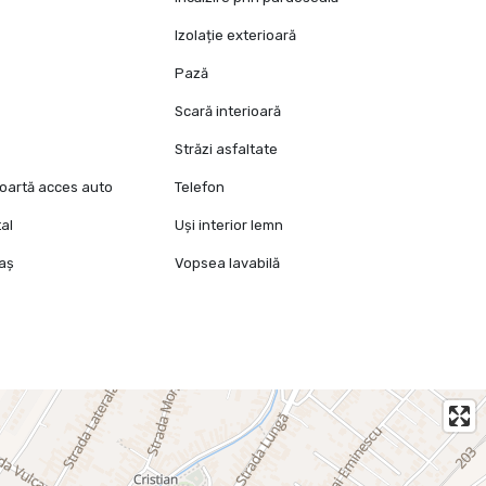
Izolație exterioară
Pază
Scară interioară
Străzi asfaltate
oartă acces auto
Telefon
al
Uși interior lemn
raș
Vopsea lavabilă