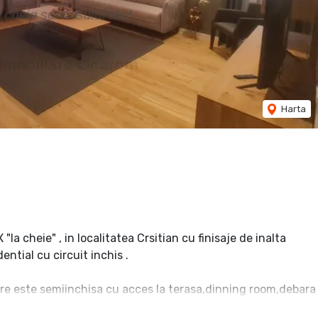
Harta
a cheie" , in localitatea Crsitian cu finisaje de inalta
ential cu circuit inchis .
are este semiinchisa cu acces la terasa,dinning room,debara