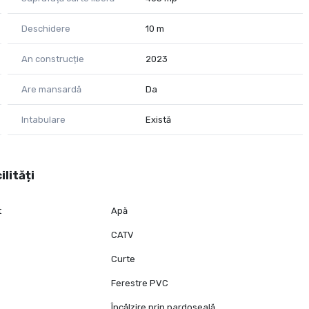
Deschidere
10 m
An construcție
2023
Are mansardă
Da
Intabulare
Există
ilități
t
Apă
CATV
Curte
Ferestre PVC
Încălzire prin pardoseală