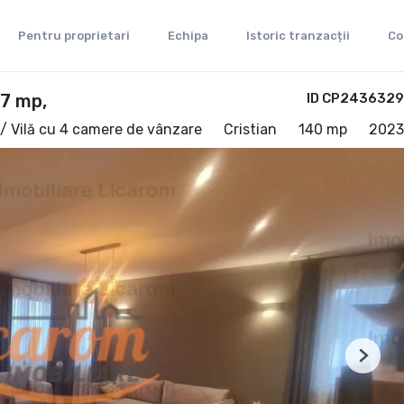
Pentru proprietari
Echipa
Istoric tranzacții
Co
67 mp,
ID CP2436329
/ Vilă cu 4 camere de vânzare
Cristian
140 mp
2023
Next