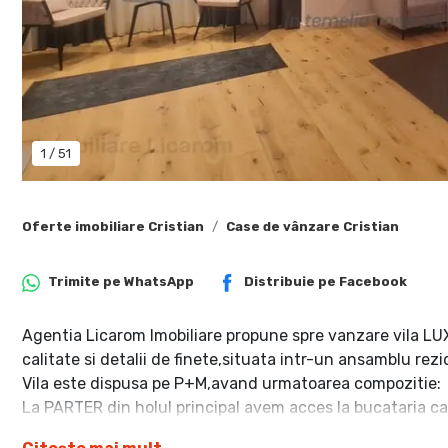
1
/
51
Oferte imobiliare Cristian
Case de vânzare Cristian
Trimite pe
WhatsApp
Distribuie pe
Facebook
Agentia Licarom Imobiliare propune spre vanzare vila LUX "l
calitate si detalii de finete,situata intr-un ansamblu rezid
Vila este dispusa pe P+M,avand urmatoarea compozitie:
La PARTER din holul principal avem acces la bucataria c
si grup sanitar,living care este dotat cu semineu, iar