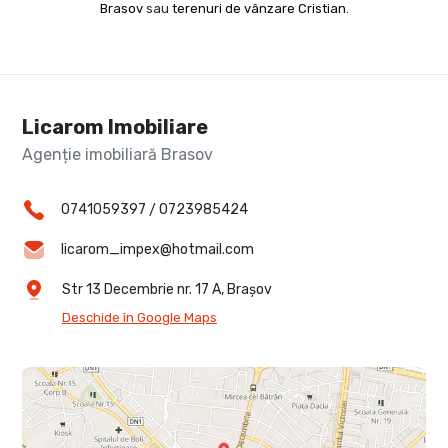
Brasov
sau
terenuri de vânzare Cristian
.
Licarom Imobiliare
Agenție imobiliară Brasov
0741059397
/
0723985424
licarom_impex@hotmail.com
Str 13 Decembrie nr. 17 A, Brașov
Deschide în Google Maps