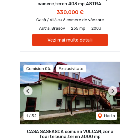
camere,teren 403 mp,ASTRA.
330,000 €
Casă / Vilă cu 6 camere de vânzare
Astra, Brasov
235 mp
2003
Vezi mai multe detalii
Comision 0%
Exclusivitate
Previous
Next
1
/
32
Harta
CASA SASEASCA comuna VULCAN,zona
foarte buna,teren 3000 mp