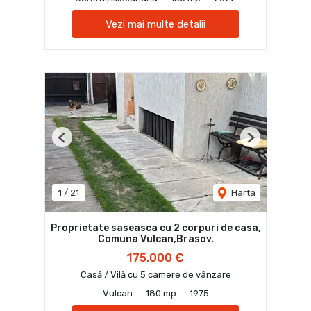
Vezi mai multe detalii
Previous
Next
1
/
21
Harta
Proprietate saseasca cu 2 corpuri de casa,
Comuna Vulcan,Brasov.
175,000 €
Casă / Vilă cu 5 camere de vânzare
Vulcan
180 mp
1975