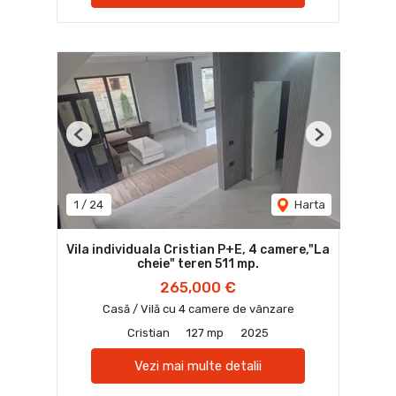
Previous
Next
1
/
24
Harta
Vila individuala Cristian P+E, 4 camere,"La
cheie" teren 511 mp.
265,000 €
Casă / Vilă cu 4 camere de vânzare
Cristian
127 mp
2025
Vezi mai multe detalii