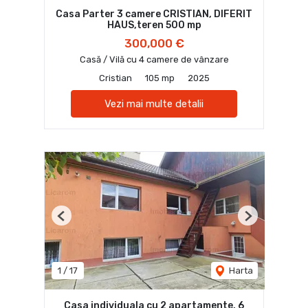
Casa Parter 3 camere CRISTIAN, DIFERIT
HAUS,teren 500 mp
300,000 €
Casă / Vilă cu 4 camere de vânzare
Cristian
105 mp
2025
Vezi mai multe detalii
Previous
Next
1
/
17
Harta
Casa individuala cu 2 apartamente, 6