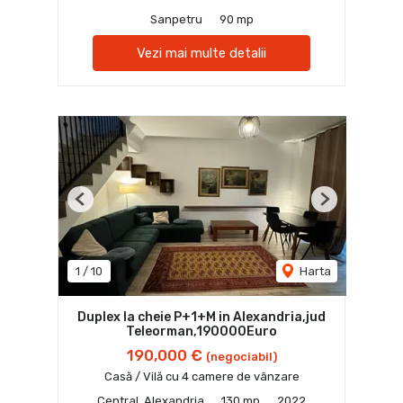
Sanpetru
90 mp
Vezi mai multe detalii
Previous
Next
1
/
10
Harta
Duplex la cheie P+1+M in Alexandria,jud
Teleorman,190000Euro
190,000 €
(negociabil)
Casă / Vilă cu 4 camere de vânzare
Central, Alexandria
130 mp
2022