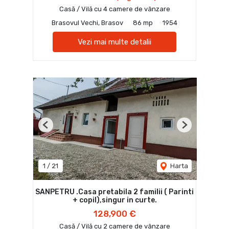
Casă / Vilă cu 4 camere de vânzare
Brasovul Vechi, Brasov
86 mp
1954
Vezi mai multe detalii
Previous
Next
1
/
21
Harta
SANPETRU .Casa pretabila 2 familii ( Parinti
+ copil),singur in curte.
128,900 €
Casă / Vilă cu 2 camere de vânzare