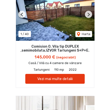
Previous
Next
1
/
40
Harta
Comision 0. Vila tip DUPLEX
,semimobilata,IZVOR Tarlungeni S+P+E.
145,000 €
(negociabil)
Casă / Vilă cu 4 camere de vânzare
Tarlungeni
110 mp
2022
Vezi mai multe detalii