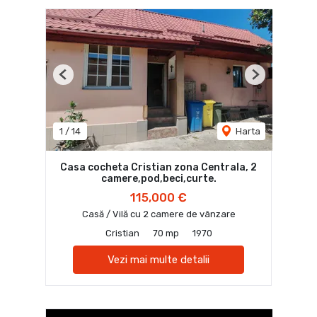
Previous
Next
1
/
14
Harta
Casa cocheta Cristian zona Centrala, 2
camere,pod,beci,curte.
115,000 €
Casă / Vilă cu 2 camere de vânzare
Cristian
70 mp
1970
Vezi mai multe detalii