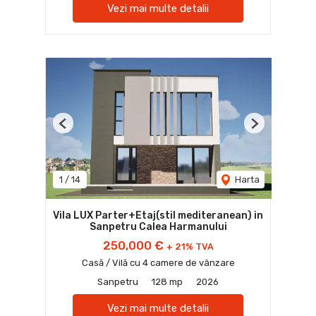
Vezi mai multe detalii
Previous
Next
1
/
14
Harta
Vila LUX Parter+Etaj(stil mediteranean) in
Sanpetru Calea Harmanului
250,000 €
+ 21% TVA
Casă / Vilă cu 4 camere de vânzare
Sanpetru
128 mp
2026
Vezi mai multe detalii