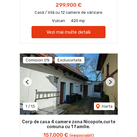
299,900 €
Casă / Vilă cu 12 camere de vânzare
Vulcan
420 mp
Vezi mai multe detalii
Comision 0%
Exclusivitate
Previous
Next
1
/
13
Harta
Corp de casa 4 camere zona Nicopole,curte
comuna cu 1 familie.
157,000 €
(negociabil)