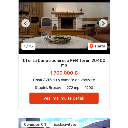
Previous
Next
1
/
18
Harta
Oferta Conac boieresc P+M,teren 20400
mp
1,700,000 €
Casă / Vilă cu 6 camere de vânzare
Stupini, Brasov
272 mp
1900
Vezi mai multe detalii
Comision 0%
Exclusivitate