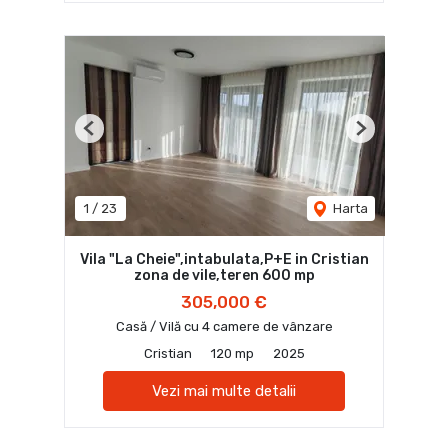
Previous
Next
1
/
23
Harta
Vila "La Cheie",intabulata,P+E in Cristian
zona de vile,teren 600 mp
305,000 €
Casă / Vilă cu 4 camere de vânzare
Cristian
120 mp
2025
Vezi mai multe detalii