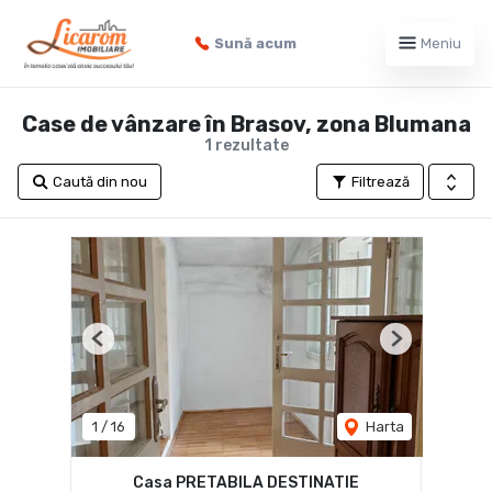
Sună acum
Meniu
Case de vânzare în Brasov, zona Blumana
1 rezultate
Caută din nou
Filtrează
Previous
Next
1
/
16
Harta
Casa PRETABILA DESTINATIE