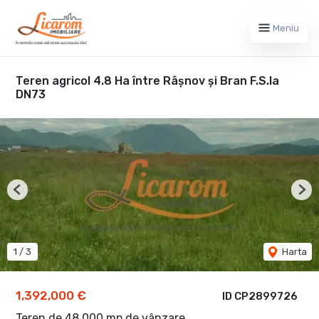
Meniu
Teren agricol 4.8 Ha între Râșnov și Bran F.S.la
DN73
Previous
Nex
1
/
3
Harta
1,392,000 €
ID CP2899726
Teren de 48,000 mp de vânzare