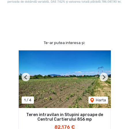
Te-ar putea interesa și:
Previous
Next
1
/
4
Harta
Teren intravilan in Stupini aproape de
Centrul Cartierului 856 mp
82,176 €