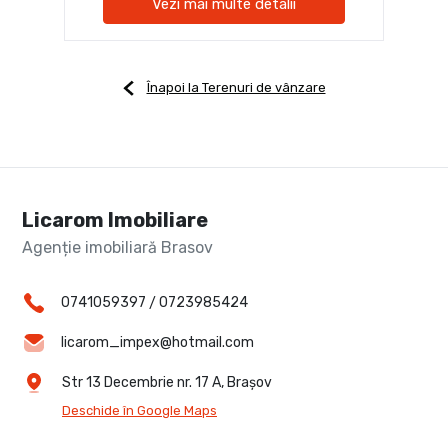
Vezi mai multe detalii
Înapoi la Terenuri de vânzare
Licarom Imobiliare
Agenție imobiliară Brasov
0741059397
/
0723985424
licarom_impex@hotmail.com
Str 13 Decembrie nr. 17 A, Brașov
Deschide în Google Maps