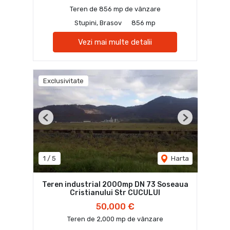
Teren de 856 mp de vânzare
Stupini, Brasov
856 mp
Vezi mai multe detalii
Exclusivitate
Previous
Next
1
/
5
Harta
Teren industrial 2000mp DN 73 Soseaua
Cristianului Str CUCULUI
50,000 €
Teren de 2,000 mp de vânzare