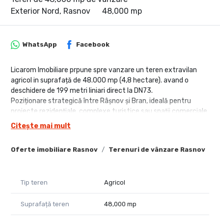
Exterior Nord, Rasnov
48,000 mp
WhatsApp
Facebook
Licarom Imobiliare prpune spre vanzare un teren extravilan
agricol in suprafață de 48.000 mp (4,8 hectare). avand o
deschidere de 199 metri liniari direct la DN73.
Poziționare strategică între Râșnov și Bran, ideală pentru
proiecte rezidențiale, complexe turistice sau spații comerciale.
PUZ în curs de aprobare,Utilități: Curent electric disponibil în
Citește mai mult
zonă.
Terenul beneficiază de o panoramă deosebită asupra munților
Oferte imobiliare Rasnov
Terenuri de vânzare Rasnov
T
Bucegi și Piatra Craiului, oferind mixul perfect între
accesibilitate rutieră și cadru natural spectaculos.
Pentru mai multe relatii,nu ezitati sa ne contactati la telefon
Tip teren
Agricol
0741059397 Consultant imobiliar Calin
Suprafață teren
48,000 mp