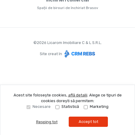
Închirieri comercial
Spații de birouri de închiriat Brasov
©
2026
Licarom Imobiliare C & L S.R.L.
Site creat în
Acest site folosește cookies,
află detalii
.
Alege ce tipuri de
cookies dorești să permitem:
Necesare
Statistică
Marketing
Accept tot
Resping tot
Sună acum
Solicită vizionare