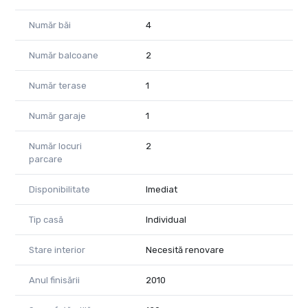
pune amprenta,sa investesti si sa o amenajezi asa cum iti
doresti,aceasta este proprietatea!
Număr băi
4
Pentru mai multe detalii si vizionari,nu ezitata sa ne
contactezi la telefon 0741059397 Consultant imobiliar Calin
Număr balcoane
2
si 0723985424 Consultant imobiliar Liliana
Număr terase
1
Număr garaje
1
Număr locuri
2
parcare
Disponibilitate
Imediat
Tip casă
Individual
Stare interior
Necesită renovare
Anul finisării
2010