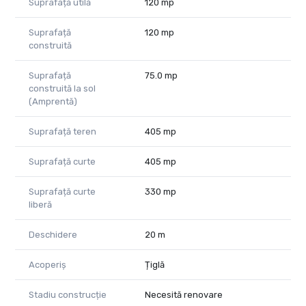
Suprafață utilă
120 mp
Suprafață
120 mp
construită
Suprafață
75.0 mp
construită la sol
(Amprentă)
Suprafață teren
405 mp
Suprafață curte
405 mp
Suprafață curte
330 mp
liberă
Deschidere
20 m
Acoperiș
Țiglă
Stadiu construcție
Necesită renovare