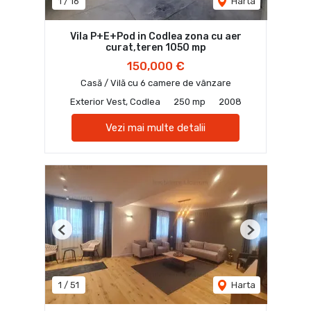
1
/
16
Harta
Vila P+E+Pod in Codlea zona cu aer
curat,teren 1050 mp
150,000 €
Casă / Vilă cu 6 camere de vânzare
Exterior Vest, Codlea
250 mp
2008
Vezi mai multe detalii
Previous
Next
1
/
51
Harta