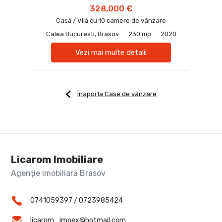
328,000 €
Casă / Vilă cu 10 camere de vânzare
Calea Bucuresti, Brasov
230 mp
2020
Vezi mai multe detalii
Înapoi la Case de vânzare
Licarom Imobiliare
Agenție imobiliară Brasov
0741059397
/
0723985424
licarom_impex@hotmail.com