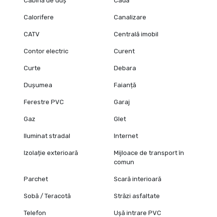
Cabină de duș
Cadă
Calorifere
Canalizare
CATV
Centrală imobil
Contor electric
Curent
Curte
Debara
Dușumea
Faianță
Ferestre PVC
Garaj
Gaz
Glet
Iluminat stradal
Internet
Izolație exterioară
Mijloace de transport în
comun
Parchet
Scară interioară
Sobă / Teracotă
Străzi asfaltate
Telefon
Ușă intrare PVC