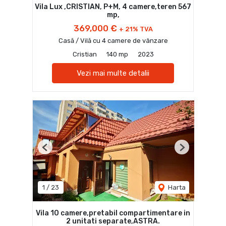
Vila Lux ,CRISTIAN, P+M, 4 camere,teren 567
mp,
369,000 €
+ 21% TVA
Casă / Vilă cu 4 camere de vânzare
Cristian
140 mp
2023
Vezi mai multe detalii
Previous
Next
1
/
23
Harta
Vila 10 camere,pretabil compartimentare in
2 unitati separate,ASTRA.