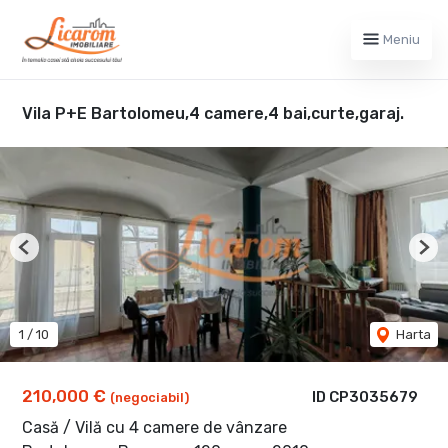
Meniu
Vila P+E Bartolomeu,4 camere,4 bai,curte,garaj.
Previous
Nex
1
/
10
Harta
210,000 €
ID CP3035679
(negociabil)
Casă / Vilă cu 4 camere de vânzare