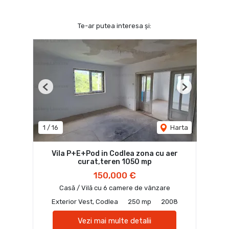
Te-ar putea interesa și:
Previous
Next
1
/
16
Harta
Vila P+E+Pod in Codlea zona cu aer
curat,teren 1050 mp
150,000 €
Casă / Vilă cu 6 camere de vânzare
Exterior Vest, Codlea
250 mp
2008
Vezi mai multe detalii