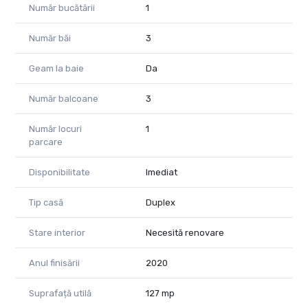
Curtea are acces auto.
Număr bucătării
1
Utilitatile canalizarea,curentul,apa se afla la strada si gazul in
apropiere.
Număr băi
3
Proprietatea este in curs de intabulare.
Pretul proprietatii la stadiul acesta este de 138000 euro
Geam la baie
Da
negociabil.
Pentru mai multe informatii,nu ezitati sa ne contactati la
Număr balcoane
3
telefon 0741059397 Consultant imobiliar Calin si
0723985424 Consultant imobiliar Liliana.
Număr locuri
1
parcare
Disponibilitate
Imediat
Tip casă
Duplex
Stare interior
Necesită renovare
Anul finisării
2020
Suprafață utilă
127 mp