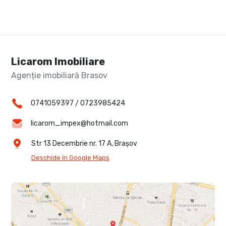
Licarom Imobiliare
Agenție imobiliară Brasov
0741059397
/
0723985424
licarom_impex@hotmail.com
Str 13 Decembrie nr. 17 A, Brașov
Deschide în Google Maps