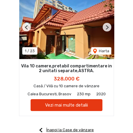
Previous
Next
1
/
23
Harta
Vila 10 camere,pretabil compartimentare in
2 unitati separate,ASTRA.
328,000 €
Casă / Vilă cu 10 camere de vânzare
Calea Bucuresti, Brasov
230 mp
2020
Vezi mai multe detalii
Înapoi la Case de vânzare