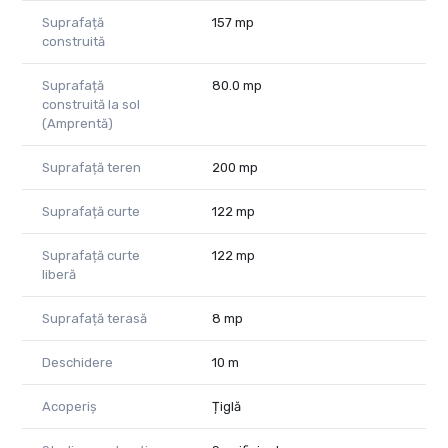
Suprafață
157 mp
construită
Suprafață
80.0 mp
construită la sol
(Amprentă)
Suprafață teren
200 mp
Suprafață curte
122 mp
Suprafață curte
122 mp
liberă
Suprafață terasă
8 mp
Deschidere
10 m
Acoperiș
Țiglă