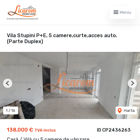
Meniu
Vila Stupini P+E, 5 camere,curte,acces auto.
(Parte Duplex)
Previous
Nex
1
/
16
Harta
138,000 €
ID CP2436263
TVA inclus
Casă / Vilă cu 5 camere de vânzare