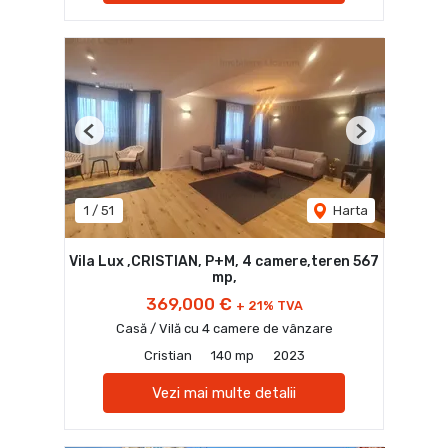
Previous
Next
1
/
51
Harta
Vila Lux ,CRISTIAN, P+M, 4 camere,teren 567
mp,
369,000 €
+ 21% TVA
Casă / Vilă cu 4 camere de vânzare
Cristian
140 mp
2023
Vezi mai multe detalii