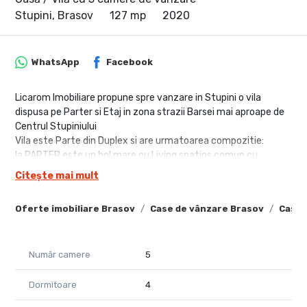
Stupini, Brasov
127 mp
2020
WhatsApp
Facebook
Licarom Imobiliare propune spre vanzare in Stupini o vila
dispusa pe Parter si Etaj in zona strazii Barsei mai aproape de
Centrul Stupiniului
Vila este Parte din Duplex si are urmatoarea compozitie:
la PARTER este un hol mare cu Living spatios comun cu
Bucataria care are iesire spre terasa,baie si o camera ce poate
Citește mai mult
fi folosita ca birou, iar
la ETAJ sunt 3 dormitoare (dintre care unul este matrimonial
Oferte imobiliare Brasov
Case de vânzare Brasov
Case 
cu baie proprie) si este o alta baie pe hol care deserveste
celelalte 2 dormitoare.
Constructia este din caramida izolata pe exterior cu
Număr camere
5
polistiren,iar la interior este momentan la "Stadiul de Alb"
avand instalatia electrica si sanitara executata si necesitand
gresia,faianta,parchetul si usile interioare,astfel cumparatorul
Dormitoare
4
avand posibilitatea de a-si personaliza casa.