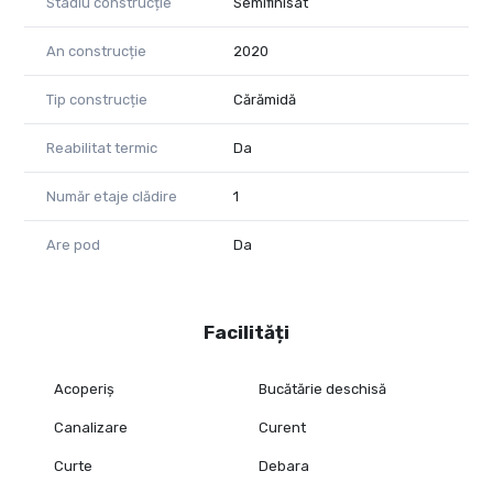
Stadiu construcție
Semifinisat
An construcție
2020
Tip construcție
Cărămidă
Reabilitat termic
Da
Număr etaje clădire
1
Are pod
Da
Facilități
Acoperiș
Bucătărie deschisă
Canalizare
Curent
Curte
Debara